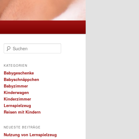
S
u
c
h
KATEGORIEN
e
Babygeschenke
n
Babyschnäppchen
Babyzimmer
Kinderwagen
Kinderzimmer
Lernspielzeug
Reisen mit Kindern
NEUESTE BEITRÄGE
Nutzung von Lernspielzeug