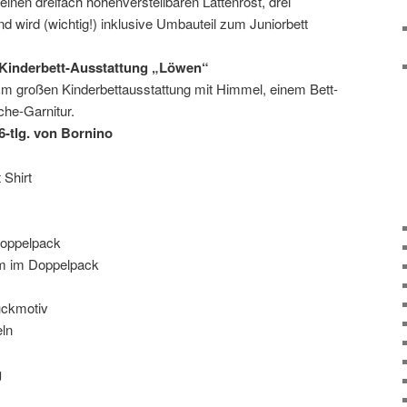
einen dreifach höhenverstellbaren Lattenrost, drei
d wird (wichtig!) inklusive Umbauteil zum Juniorbett
Kinderbett-Ausstattung „Löwen“
m großen Kinderbettausstattung mit Himmel, einem Bett-
he-Garnitur.
6-tlg. von Bornino
 Shirt
Doppelpack
m im Doppelpack
uckmotiv
eln
g