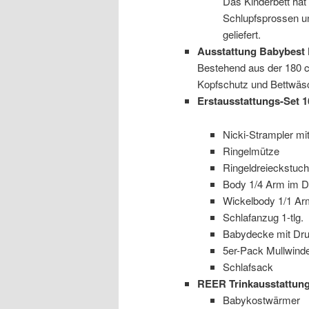
Das Kinderbett hat 
Schlupfsprossen un
geliefert.
Ausstattung Babybest 
Bestehend aus der 180 c
Kopfschutz und Bettwäsc
Erstausstattungs-Set 1
Nicki-Strampler mit
Ringelmütze
Ringeldreieckstuch
Body 1/4 Arm im 
Wickelbody 1/1 Ar
Schlafanzug 1-tlg.
Babydecke mit Dr
5er-Pack Mullwind
Schlafsack
REER Trinkausstattun
Babykostwärmer