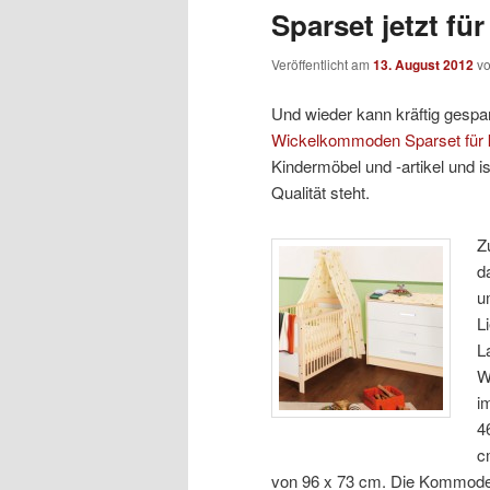
Sparset jetzt fü
Veröffentlicht am
13. August 2012
v
Und wieder kann kräftig gespa
Wickelkommoden Sparset für 
Kindermöbel und -artikel und 
Qualität steht.
Z
d
u
L
L
W
i
4
c
von 96 x 73 cm. Die Kommode 