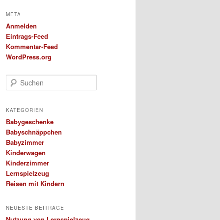
META
Anmelden
Eintrags-Feed
Kommentar-Feed
WordPress.org
S
u
c
h
KATEGORIEN
e
Babygeschenke
n
Babyschnäppchen
Babyzimmer
Kinderwagen
Kinderzimmer
Lernspielzeug
Reisen mit Kindern
NEUESTE BEITRÄGE
Nutzung von Lernspielzeug