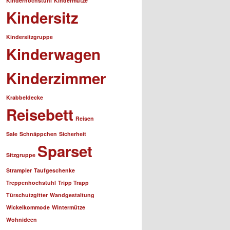
Kinderhochstuhl
Kindermütze
Kindersitz
Kindersitzgruppe
Kinderwagen
Kinderzimmer
Krabbeldecke
Reisebett
Reisen
Sale
Schnäppchen
Sicherheit
Sparset
Sitzgruppe
Strampler
Taufgeschenke
Treppenhochstuhl
Tripp Trapp
Türschutzgitter
Wandgestaltung
Wickelkommode
Wintermütze
Wohnideen