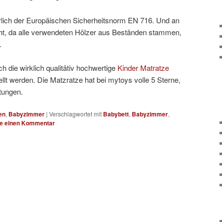
ürlich der Europäischen Sicherheitsnorm EN 716. Und an
t, da alle verwendeten Hölzer aus Beständen stammen,
.
ch die wirklich qualitätiv hochwertige
Kinder Matratze
llt werden. Die Matzratze hat bei mytoys volle 5 Sterne,
tungen.
en
,
Babyzimmer
|
Verschlagwortet mit
Babybett
,
Babyzimmer
,
be einen Kommentar