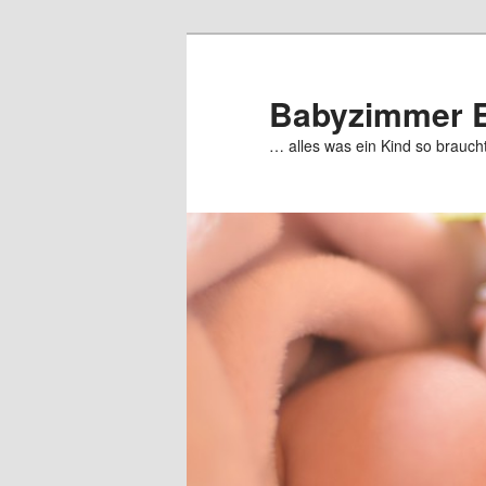
Zum
Zum
primären
sekundären
Inhalt
Inhalt
Babyzimmer E
springen
springen
… alles was ein Kind so braucht