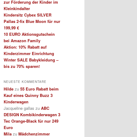
zur Förderung der Kinder im
Kleinkindalter
Kindersitz Cybex SILVER
Pallas 2-fix Blue Moon für nur
199,99 €
10 EURO Aktionsgutschein
bei Amazon Family
Aktion: 10% Rabatt auf
Kinderzimmer Einrichtung
Winter SALE Babykleidung –
bis zu 70% sparen!
NEUESTE KOMMENTARE
Hilde
zu
55 Euro Rabatt beim
Kauf eines Quinny Buzz 3
Kinderwagen
Jacqueline gallas
zu
ABC
DESIGN Kombikinderwagen 3
Tec Orange-Black für nur 249
Euro
Mila
zu
Mädchenzimmer