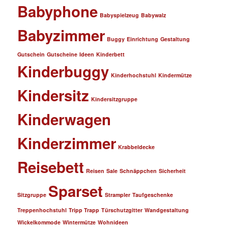
Babyphone
Babyspielzeug
Babywalz
Babyzimmer
Buggy
Einrichtung
Gestaltung
Gutschein
Gutscheine
Ideen
Kinderbett
Kinderbuggy
Kinderhochstuhl
Kindermütze
Kindersitz
Kindersitzgruppe
Kinderwagen
Kinderzimmer
Krabbeldecke
Reisebett
Reisen
Sale
Schnäppchen
Sicherheit
Sparset
Sitzgruppe
Strampler
Taufgeschenke
Treppenhochstuhl
Tripp Trapp
Türschutzgitter
Wandgestaltung
Wickelkommode
Wintermütze
Wohnideen