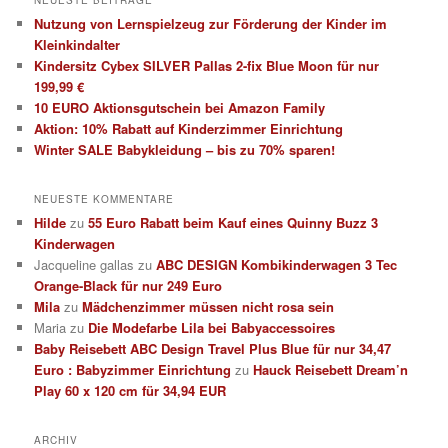
Nutzung von Lernspielzeug zur Förderung der Kinder im
Kleinkindalter
Kindersitz Cybex SILVER Pallas 2-fix Blue Moon für nur
199,99 €
10 EURO Aktionsgutschein bei Amazon Family
Aktion: 10% Rabatt auf Kinderzimmer Einrichtung
Winter SALE Babykleidung – bis zu 70% sparen!
NEUESTE KOMMENTARE
Hilde
zu
55 Euro Rabatt beim Kauf eines Quinny Buzz 3
Kinderwagen
Jacqueline gallas
zu
ABC DESIGN Kombikinderwagen 3 Tec
Orange-Black für nur 249 Euro
Mila
zu
Mädchenzimmer müssen nicht rosa sein
Maria
zu
Die Modefarbe Lila bei Babyaccessoires
Baby Reisebett ABC Design Travel Plus Blue für nur 34,47
Euro : Babyzimmer Einrichtung
zu
Hauck Reisebett Dream’n
Play 60 x 120 cm für 34,94 EUR
ARCHIV