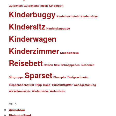
Gutschein
Gutscheine
Ideen
Kinderbett
Kinderbuggy
Kinderhochstuhl
Kindermütze
Kindersitz
Kindersitzgruppe
Kinderwagen
Kinderzimmer
Krabbeldecke
Reisebett
Reisen
Sale
Schnäppchen
Sicherheit
Sparset
Sitzgruppe
Strampler
Taufgeschenke
Treppenhochstuhl
Tripp Trapp
Türschutzgitter
Wandgestaltung
Wickelkommode
Wintermütze
Wohnideen
META
Anmelden
Eintrags-Feed