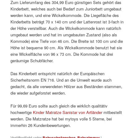
Zum Lieferumfang des 304,99 Euro günstigen Sets gehört das
Kinderbett, welches auch bei Bedarf zum Juniorbett umgebaut
werden kann, und eine Wickelkommode. Die Liegefläche des
Kinderbetts beträgt 70 x 140 cm und der Lattenrost ist 3-fach in
der Höhe verstellbar. Auch die Wickelkommode kann natürlich
umgebaut werden und hat im umgebauten Zustand (also als
Kommode) eine Tiefe von 46 cm. Die Breite ist 100 cm und die
Höhe ist bequeme 90 cm. Als Wickelkommode benutzt hat sie
eine Wickelfläche von 96 x 73 cm. Die Kommode hat drei
geräumige Schubfächer.
Das Kinderbett entspricht natürlich der Europäischen
Sicherheitsnorm EN 716. Und an die Umwelt wurde auch
gedacht, da alle verwendeten Hölzer aus Beständen stammen,
die wieder aufgeforstet werden.
Für 99,69 Euro sollte auch gleich die wirklich qualitätiv
hochwertige
Kinder Matratze Sanistar von Artländer
mitbestellt
werden. Die Matzratze hat bei mytoys volle 5 Sterne, bei
immerhin 26 Kundenbewertungen.
Veröffentlicht unter
Babyschnäppchen
,
Babyzimmer
|