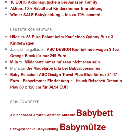
10 EURO Aktionsgutschein bei Amazon Family
Aktion: 10% Rabatt auf Kinderzimmer Einrichtung
Winter SALE Babykleidung – bis zu 70% sparen!
NEUESTE KOMMENTARE
Hilde
zu
55 Euro Rabatt beim Kauf eines Quinny Buzz 3
Kinderwagen
Jacqueline gallas
zu
ABC DESIGN Kombikinderwagen 3 Tec
Orange-Black für nur 249 Euro
Mila
zu
Mädchenzimmer müssen nicht rosa sein
Maria
zu
Die Modefarbe Lila bei Babyaccessoires
Baby Reisebett ABC Design Travel Plus Blue für nur 34,47
Euro : Babyzimmer Einrichtung
zu
Hauck Reisebett Dream’n
Play 60 x 120 cm für 34,94 EUR
SCHLAGWÖRTER
Babybett
Aktionscodes
Amazon
Anstrich
Autositz
Babymütze
Babygeschenke
Babykleidung