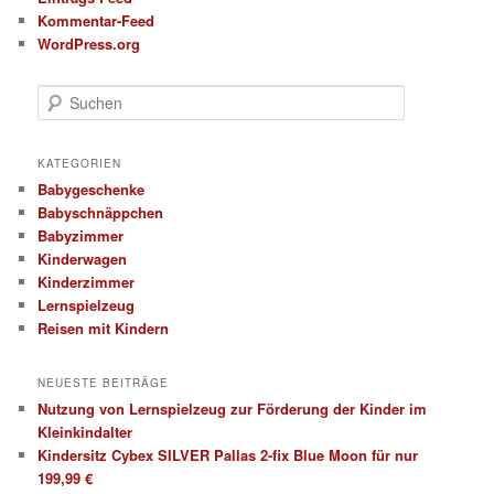
Kommentar-Feed
WordPress.org
S
u
c
h
KATEGORIEN
e
Babygeschenke
n
Babyschnäppchen
Babyzimmer
Kinderwagen
Kinderzimmer
Lernspielzeug
Reisen mit Kindern
NEUESTE BEITRÄGE
Nutzung von Lernspielzeug zur Förderung der Kinder im
Kleinkindalter
Kindersitz Cybex SILVER Pallas 2-fix Blue Moon für nur
199,99 €