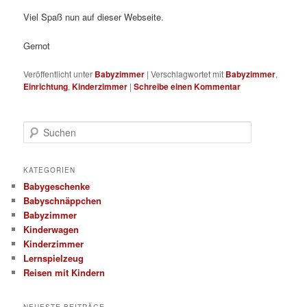
Viel Spaß nun auf dieser Webseite.
Gernot
Veröffentlicht unter
Babyzimmer
|
Verschlagwortet mit
Babyzimmer
,
Einrichtung
,
Kinderzimmer
|
Schreibe einen Kommentar
S
u
c
h
KATEGORIEN
e
Babygeschenke
n
Babyschnäppchen
Babyzimmer
Kinderwagen
Kinderzimmer
Lernspielzeug
Reisen mit Kindern
NEUESTE BEITRÄGE