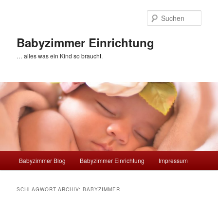
Zum
Zum
primären
sekundären
Such
Inhalt
Inhalt
springen
springen
Babyzimmer Einrichtung
… alles was ein Kind so braucht.
Hauptmenü
Babyzimmer Blog
Babyzimmer Einrichtung
Impressum
SCHLAGWORT-ARCHIV:
BABYZIMMER