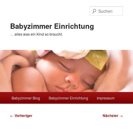
Zum
primären
Such
Inhalt
springen
Babyzimmer Einrichtung
… alles was ein Kind so braucht.
Hauptmenü
Babyzimmer Blog
Babyzimmer Einrichtung
Impressum
Beitragsnavigation
←
Vorheriger
Nächster
→