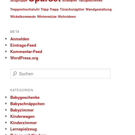
Sitzgruppe
Strampler
Taufgeschenke
Treppenhochstuhl
Tripp Trapp
Türschutzgitter
Wandgestaltung
Wickelkommode
Wintermütze
Wohnideen
META
Anmelden
Eintrags-Feed
Kommentar-Feed
WordPress.org
S
u
c
h
KATEGORIEN
e
Babygeschenke
n
Babyschnäppchen
Babyzimmer
Kinderwagen
Kinderzimmer
Lernspielzeug