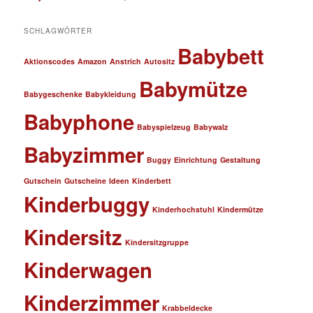
SCHLAGWÖRTER
Babybett
Aktionscodes
Amazon
Anstrich
Autositz
Babymütze
Babygeschenke
Babykleidung
Babyphone
Babyspielzeug
Babywalz
Babyzimmer
Buggy
Einrichtung
Gestaltung
Gutschein
Gutscheine
Ideen
Kinderbett
Kinderbuggy
Kinderhochstuhl
Kindermütze
Kindersitz
Kindersitzgruppe
Kinderwagen
Kinderzimmer
Krabbeldecke