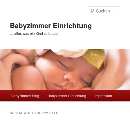
Zum
Zum
primären
sekundären
Such
Inhalt
Inhalt
springen
springen
Babyzimmer Einrichtung
… alles was ein Kind so braucht.
Hauptmenü
Babyzimmer Blog
Babyzimmer Einrichtung
Impressum
SCHLAGWORT-ARCHIV:
SALE