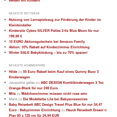
Reisen mit Kindern
NEUESTE BEITRÄGE
Nutzung von Lernspielzeug zur Förderung der Kinder im
Kleinkindalter
Kindersitz Cybex SILVER Pallas 2-fix Blue Moon für nur
199,99 €
10 EURO Aktionsgutschein bei Amazon Family
Aktion: 10% Rabatt auf Kinderzimmer Einrichtung
Winter SALE Babykleidung – bis zu 70% sparen!
NEUESTE KOMMENTARE
Hilde
zu
55 Euro Rabatt beim Kauf eines Quinny Buzz 3
Kinderwagen
Jacqueline gallas
zu
ABC DESIGN Kombikinderwagen 3 Tec
Orange-Black für nur 249 Euro
Mila
zu
Mädchenzimmer müssen nicht rosa sein
Maria
zu
Die Modefarbe Lila bei Babyaccessoires
Baby Reisebett ABC Design Travel Plus Blue für nur 34,47
Euro : Babyzimmer Einrichtung
zu
Hauck Reisebett Dream’n
Play 60 x 120 cm für 34,94 EUR