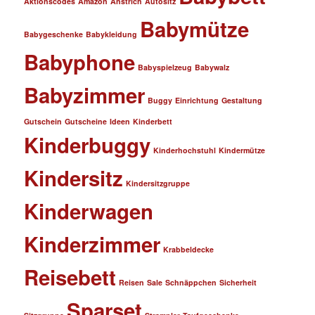
Aktionscodes
Amazon
Anstrich
Autositz
Babymütze
Babygeschenke
Babykleidung
Babyphone
Babyspielzeug
Babywalz
Babyzimmer
Buggy
Einrichtung
Gestaltung
Gutschein
Gutscheine
Ideen
Kinderbett
Kinderbuggy
Kinderhochstuhl
Kindermütze
Kindersitz
Kindersitzgruppe
Kinderwagen
Kinderzimmer
Krabbeldecke
Reisebett
Reisen
Sale
Schnäppchen
Sicherheit
Sparset