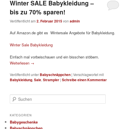
Winter SALE Babykleidung –
bis zu 70% sparen!
Veröffentlicht am
2. Februar 2015
von
admin
Auf Amazon.de gibt es Wintersale Angebote für Babykleidung.
Winter Sale Babykleidung
Einfach mal vorbeischauen und ein bisschen stöbern.
Weiterlesen
→
Veröffentlicht unter
Babyschnäppchen
|
Verschlagwortet mit
Babykleidung
,
Sale
,
Strampler
|
Schreibe einen Kommentar
S
u
c
h
KATEGORIEN
e
Babygeschenke
n
Babyschnäppchen