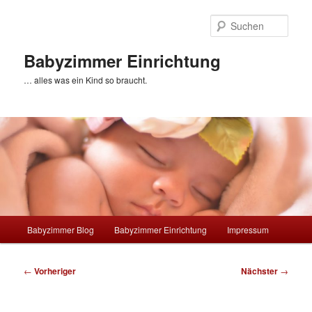
Zum
primären
Such
Inhalt
springen
Babyzimmer Einrichtung
… alles was ein Kind so braucht.
Hauptmenü
Babyzimmer Blog
Babyzimmer Einrichtung
Impressum
Beitragsnavigation
←
Vorheriger
Nächster
→